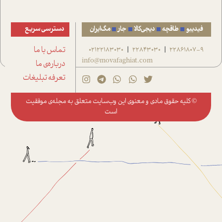
فیدیبو
طاقچه
دیجی‌کالا
جار
مگ‌ایران
دسترسی سریع
22861807-9
22843030
02122183030
تماس با ما
|
|
info@movafaghiat.com
درباره‌ی ما
تعرفه تبلیغات
© کلیه حقوق مادی و معنوی این وب‌سایت متعلق به
مجله‌ی موفقیت
است