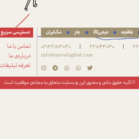
طاقچه
دیجی‌کالا
جار
مگ‌ایران
دسترسی سریع
22
22843030
02122183030
تماس با ما
|
|
info@movafaghiat.com
درباره‌ی ما
تعرفه تبلیغات
© کلیه حقوق مادی و معنوی این وب‌سایت متعلق به
مجله‌ی موفقیت
است