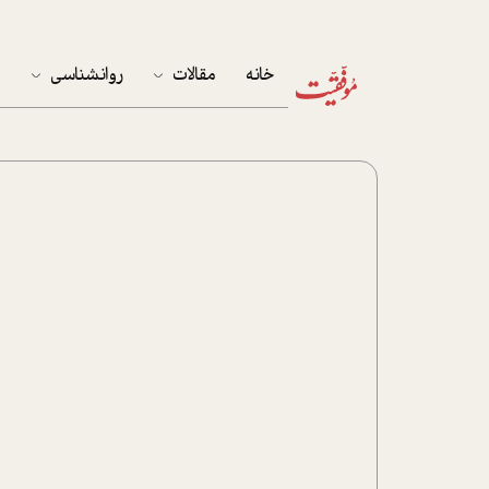
خانه
مقالات
روانشناسی
م
آخرین مقالات
تست روان‌شناسی
مهمان خانه
کوکولوژی
پرونده ویژه
زندگی
نوجوان
کار
پلاس