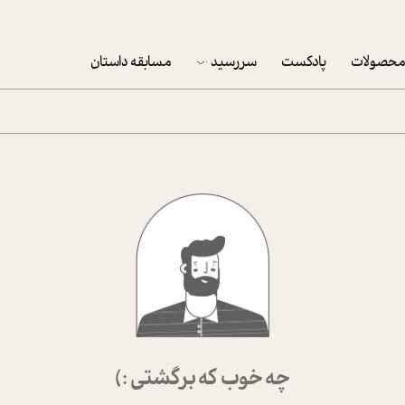
حصولات
پادکست
سررسید
مسابقه داستان
سررسید 1403
سفارش شرکتی سررسید 1403
پکيج نوروزي موفقيت
تقویم رومیزی
تقویم دیواری
چه خوب که برگشتی :)