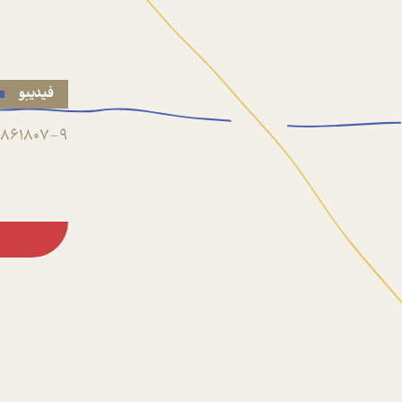
فیدیبو
861807-9