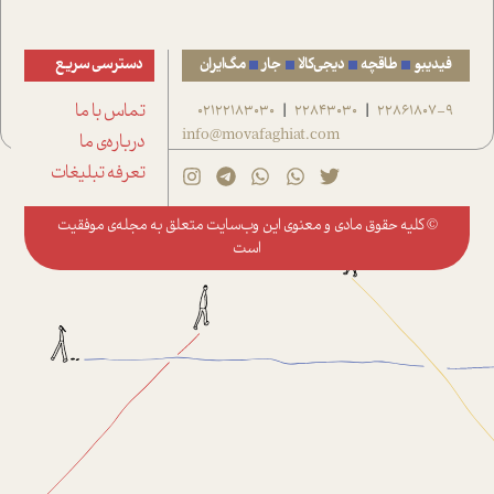
فیدیبو
طاقچه
دیجی‌کالا
جار
مگ‌ایران
دسترسی سریع
22861807-9
22843030
02122183030
تماس با ما
|
|
info@movafaghiat.com
درباره‌ی ما
تعرفه تبلیغات
© کلیه حقوق مادی و معنوی این وب‌سایت متعلق به
مجله‌ی موفقیت
است