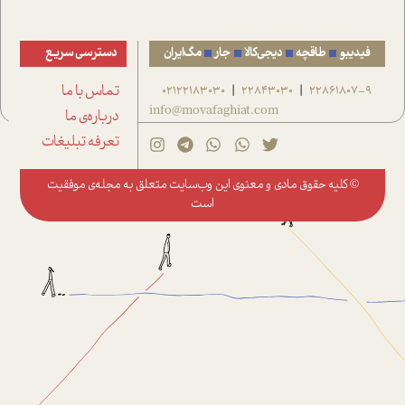
فیدیبو
طاقچه
دیجی‌کالا
جار
مگ‌ایران
دسترسی سریع
22861807-9
22843030
02122183030
تماس با ما
|
|
info@movafaghiat.com
درباره‌ی ما
تعرفه تبلیغات
© کلیه حقوق مادی و معنوی این وب‌سایت متعلق به
مجله‌ی موفقیت
است