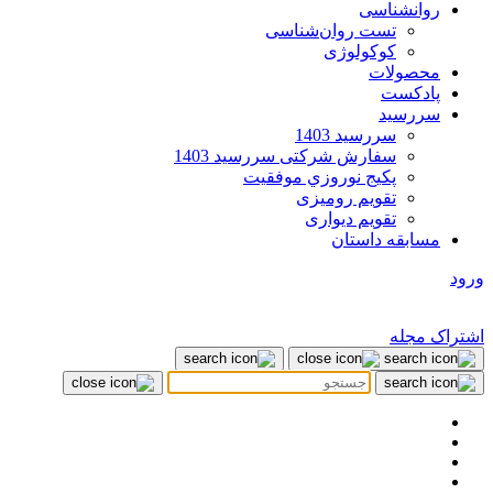
روانشناسی
تست روان‌شناسی
کوکولوژی
محصولات
پادکست
سررسید
سررسید 1403
سفارش شرکتی سررسید 1403
پکيج نوروزي موفقيت
تقویم رومیزی
تقویم دیواری
مسابقه داستان
ورود
اشتراک مجله