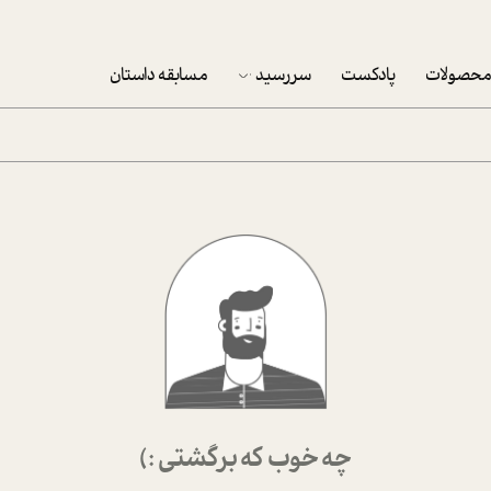
حصولات
پادکست
سررسید
مسابقه داستان
سررسید 1403
سفارش شرکتی سررسید 1403
پکيج نوروزي موفقيت
تقویم رومیزی
تقویم دیواری
چه خوب که برگشتی :)