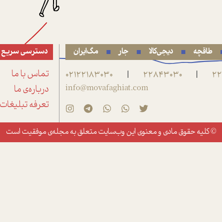
طاقچه
دیجی‌کالا
جار
مگ‌ایران
دسترسی سریع
22
22843030
02122183030
تماس با ما
|
|
info@movafaghiat.com
درباره‌ی ما
تعرفه تبلیغات
© کلیه حقوق مادی و معنوی این وب‌سایت متعلق به
مجله‌ی موفقیت
است