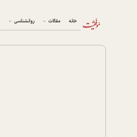
خانه
مقالات
روانشناسی
م
آخرین مقالات
تست روان‌شناسی
مهمان خانه
کوکولوژی
پرونده ویژه
زندگی
نوجوان
کار
پلاس