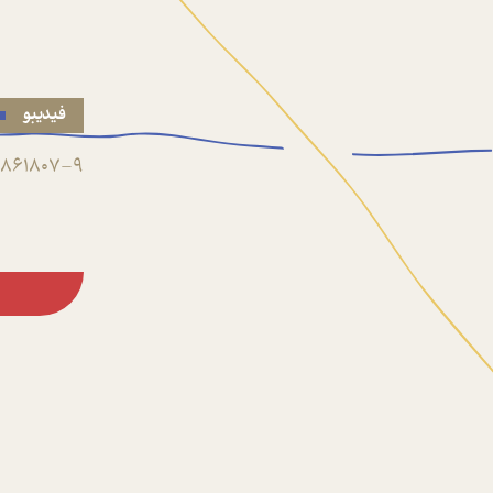
فیدیبو
861807-9