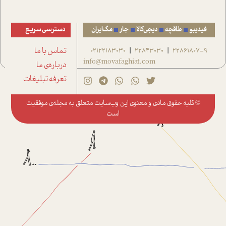
فیدیبو
طاقچه
دیجی‌کالا
جار
مگ‌ایران
دسترسی سریع
22861807-9
22843030
02122183030
تماس با ما
|
|
info@movafaghiat.com
درباره‌ی ما
تعرفه تبلیغات
© کلیه حقوق مادی و معنوی این وب‌سایت متعلق به
مجله‌ی موفقیت
است