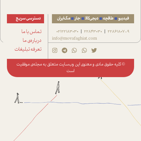
فیدیبو
طاقچه
دیجی‌کالا
جار
مگ‌ایران
دسترسی سریع
22861807-9
22843030
02122183030
تماس با ما
|
|
info@movafaghiat.com
درباره‌ی ما
تعرفه تبلیغات
© کلیه حقوق مادی و معنوی این وب‌سایت متعلق به
مجله‌ی موفقیت
است