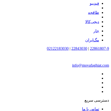
فیدیبو
طاقچه
دیجی‌کالا
جار
مگ‌ایران
02122183030
|
22843030
|
22861807-9
info@movafaghiat.com
دسترسی سریع
تماس با ما