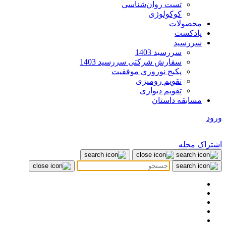
تست روان‌شناسی
کوکولوژی
محصولات
پادکست
سررسید
سررسید 1403
سفارش شرکتی سررسید 1403
پکيج نوروزي موفقيت
تقویم رومیزی
تقویم دیواری
مسابقه داستان
ورود
اشتراک مجله