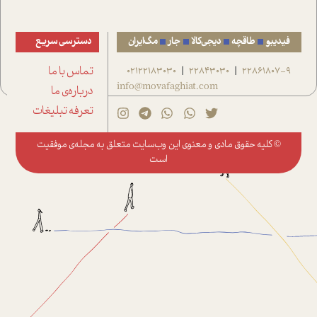
فیدیبو
طاقچه
دیجی‌کالا
جار
مگ‌ایران
دسترسی سریع
22861807-9
22843030
02122183030
تماس با ما
|
|
info@movafaghiat.com
درباره‌ی ما
تعرفه تبلیغات
© کلیه حقوق مادی و معنوی این وب‌سایت متعلق به
مجله‌ی موفقیت
است