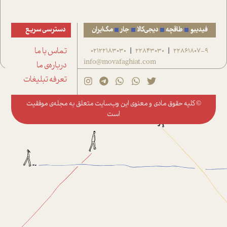
فیدیبو
طاقچه
دیجی‌کالا
جار
مگ‌ایران
دسترسی سریع
22861807-9
22843030
02122183030
تماس با ما
|
|
info@movafaghiat.com
درباره‌ی ما
تعرفه تبلیغات
© کلیه حقوق مادی و معنوی این وب‌سایت متعلق به
مجله‌ی موفقیت
است