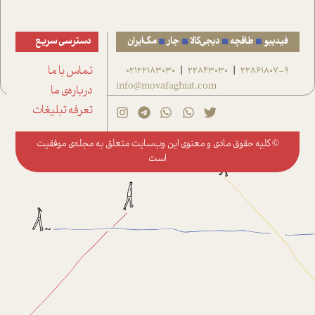
فیدیبو
طاقچه
دیجی‌کالا
جار
مگ‌ایران
دسترسی سریع
22861807-9
22843030
02122183030
تماس با ما
|
|
info@movafaghiat.com
درباره‌ی ما
تعرفه تبلیغات
© کلیه حقوق مادی و معنوی این وب‌سایت متعلق به
مجله‌ی موفقیت
است