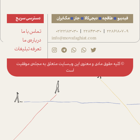
فیدیبو
طاقچه
دیجی‌کالا
جار
مگ‌ایران
دسترسی سریع
22861807-9
22843030
02122183030
تماس با ما
|
|
info@movafaghiat.com
درباره‌ی ما
تعرفه تبلیغات
© کلیه حقوق مادی و معنوی این وب‌سایت متعلق به
مجله‌ی موفقیت
است