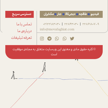
فیدیبو
طاقچه
دیجی‌کالا
جار
مگ‌ایران
دسترسی سریع
22861807-9
22843030
02122183030
تماس با ما
|
|
info@movafaghiat.com
درباره‌ی ما
تعرفه تبلیغات
© کلیه حقوق مادی و معنوی این وب‌سایت متعلق به
مجله‌ی موفقیت
است