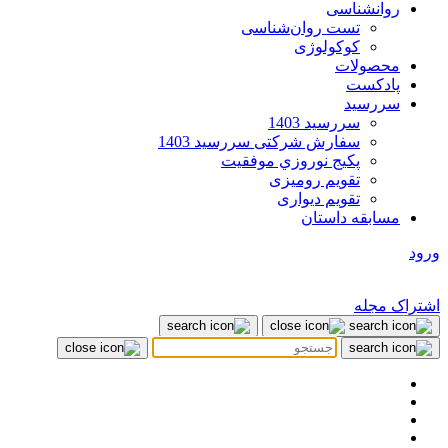
روانشناسی
تست روان‌شناسی
کوکولوژی
محصولات
پادکست
سررسید
سررسید 1403
سفارش شرکتی سررسید 1403
پکيج نوروزي موفقيت
تقویم رومیزی
تقویم دیواری
مسابقه داستان
ورود
اشتراک مجله