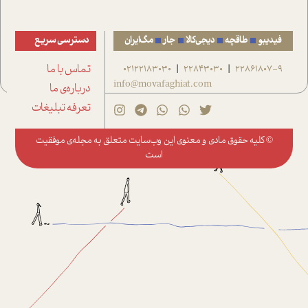
فیدیبو
طاقچه
دیجی‌کالا
جار
مگ‌ایران
دسترسی سریع
22861807-9
22843030
02122183030
تماس با ما
|
|
info@movafaghiat.com
درباره‌ی ما
تعرفه تبلیغات
© کلیه حقوق مادی و معنوی این وب‌سایت متعلق به
مجله‌ی موفقیت
است