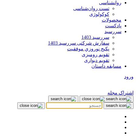
روانشناسی
تست روان‌شناسی
کوکولوژی
محصولات
پادکست
سررسید
سررسید 1403
سفارش شرکتی سررسید 1403
پکيج نوروزي موفقيت
تقویم رومیزی
تقویم دیواری
مسابقه داستان
ورود
اشتراک مجله