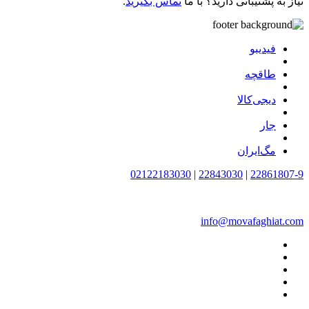
نیاز به پشتیبانی دارید؟ با ما
تماس بگیرید
.
فیدیبو
طاقچه
دیجی‌کالا
جار
مگ‌ایران
02122183030
|
22843030
|
22861807-9
info@movafaghiat.com