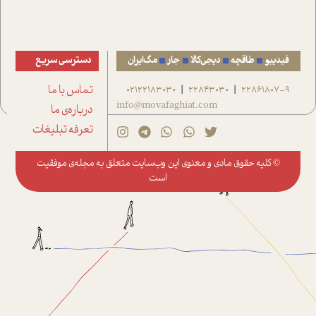
فیدیبو
طاقچه
دیجی‌کالا
جار
مگ‌ایران
دسترسی سریع
22861807-9
22843030
02122183030
تماس با ما
|
|
info@movafaghiat.com
درباره‌ی ما
تعرفه تبلیغات
© کلیه حقوق مادی و معنوی این وب‌سایت متعلق به
مجله‌ی موفقیت
است