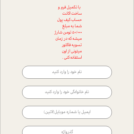
با تکمیل فرم و
ساخت اکانت
حساب کیف پول
شما به مبلغ
50/000 تومن شارژ
میشه که در زمان
تسویه فاکتور
میتونی از اون
استفاده کنی .