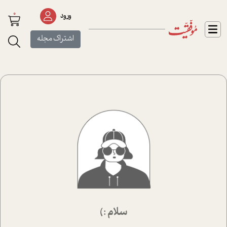
0
ورود
اشتراک مجله
سلام :)