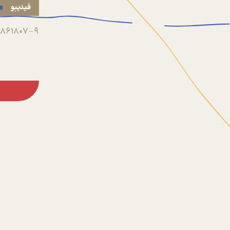
فیدیبو
861807-9