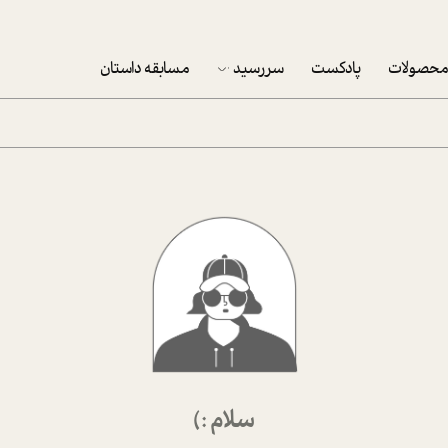
حصولات
پادکست
سررسید
مسابقه داستان
سررسید 1403
سفارش شرکتی سررسید 1403
پکيج نوروزي موفقيت
تقویم رومیزی
تقویم دیواری
سلام :)