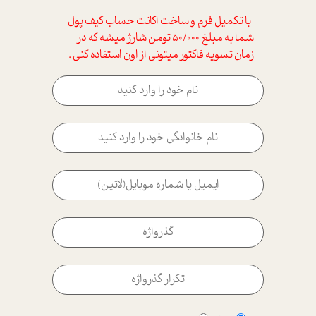
با تکمیل فرم و ساخت اکانت حساب کیف پول
شما به مبلغ 50/000 تومن شارژ میشه که در
زمان تسویه فاکتور میتونی از اون استفاده کنی .