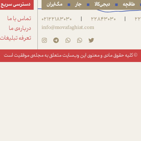
طاقچه
دیجی‌کالا
جار
مگ‌ایران
دسترسی سریع
22
22843030
02122183030
تماس با ما
|
|
info@movafaghiat.com
درباره‌ی ما
تعرفه تبلیغات
© کلیه حقوق مادی و معنوی این وب‌سایت متعلق به
مجله‌ی موفقیت
است