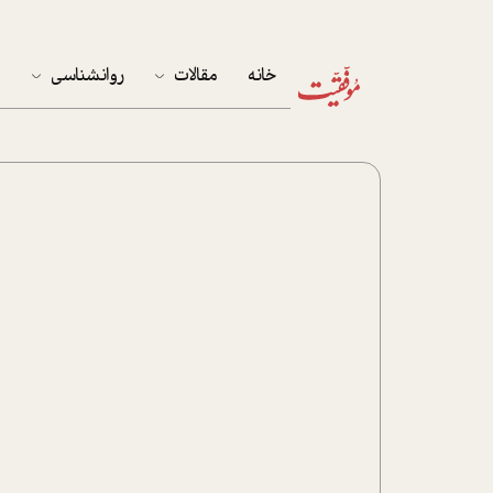
خانه
مقالات
روانشناسی
م
آخرین مقالات
تست روان‌شناسی
مهمان خانه
کوکولوژی
پرونده ویژه
زندگی
نوجوان
کار
پلاس