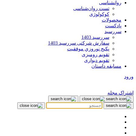
روانشناسی
تست روان‌شناسی
کوکولوژی
محصولات
پادکست
سررسید
سررسید 1403
سفارش شرکتی سررسید 1403
پکيج نوروزي موفقيت
تقویم رومیزی
تقویم دیواری
مسابقه داستان
ورود
اشتراک مجله