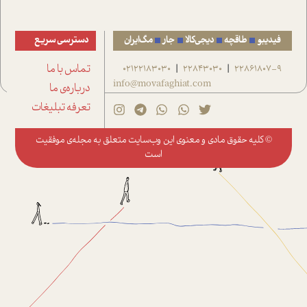
فیدیبو
طاقچه
دیجی‌کالا
جار
مگ‌ایران
دسترسی سریع
22861807-9
22843030
02122183030
تماس با ما
|
|
info@movafaghiat.com
درباره‌ی ما
تعرفه تبلیغات
© کلیه حقوق مادی و معنوی این وب‌سایت متعلق به
مجله‌ی موفقیت
است