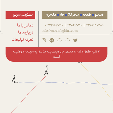
فیدیبو
طاقچه
دیجی‌کالا
جار
مگ‌ایران
دسترسی سریع
22861807-9
22843030
02122183030
تماس با ما
|
|
info@movafaghiat.com
درباره‌ی ما
تعرفه تبلیغات
© کلیه حقوق مادی و معنوی این وب‌سایت متعلق به
مجله‌ی موفقیت
است