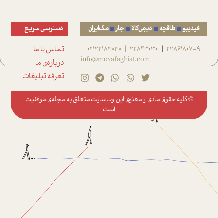
فیدیبو
طاقچه
دیجی‌کالا
جار
مگ‌ایران
دسترسی سریع
22861807-9
22843030
02122183030
تماس با ما
|
|
info@movafaghiat.com
درباره‌ی ما
تعرفه تبلیغات
© کلیه حقوق مادی و معنوی این وب‌سایت متعلق به
مجله‌ی موفقیت
است