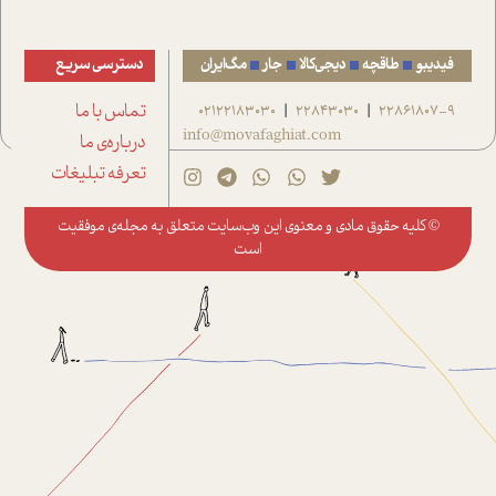
فیدیبو
طاقچه
دیجی‌کالا
جار
مگ‌ایران
دسترسی سریع
22861807-9
22843030
02122183030
تماس با ما
|
|
info@movafaghiat.com
درباره‌ی ما
تعرفه تبلیغات
© کلیه حقوق مادی و معنوی این وب‌سایت متعلق به
مجله‌ی موفقیت
است