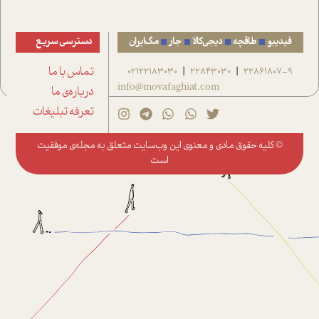
فیدیبو
طاقچه
دیجی‌کالا
جار
مگ‌ایران
دسترسی سریع
22861807-9
22843030
02122183030
تماس با ما
|
|
info@movafaghiat.com
درباره‌ی ما
تعرفه تبلیغات
© کلیه حقوق مادی و معنوی این وب‌سایت متعلق به
مجله‌ی موفقیت
است