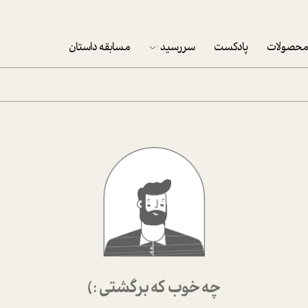
حصولات
پادکست
سررسید
مسابقه داستان
سررسید 1403
سفارش شرکتی سررسید 1403
پکيج نوروزي موفقيت
تقویم رومیزی
تقویم دیواری
چه خوب که برگشتی :)