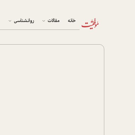
خانه
مقالات
روانشناسی
م
آخرین مقالات
تست روان‌شناسی
مهمان خانه
کوکولوژی
پرونده ویژه
زندگی
نوجوان
کار
پلاس