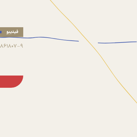
فیدیبو
861807-9