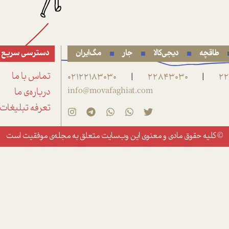
طاقچه
دیجی‌کالا
جار
مگ‌ایران
دسترسی سریع
22
22843030
02122183030
تماس با ما
|
|
info@movafaghiat.com
درباره‌ی ما
تعرفه تبلیغات
© کلیه حقوق مادی و معنوی این وب‌سایت متعلق به
مجله‌ی موفقیت
است