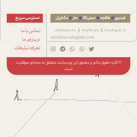
فیدیبو
طاقچه
دیجی‌کالا
جار
مگ‌ایران
دسترسی سریع
22861807-9
22843030
02122183030
تماس با ما
|
|
info@movafaghiat.com
درباره‌ی ما
تعرفه تبلیغات
© کلیه حقوق مادی و معنوی این وب‌سایت متعلق به
مجله‌ی موفقیت
است