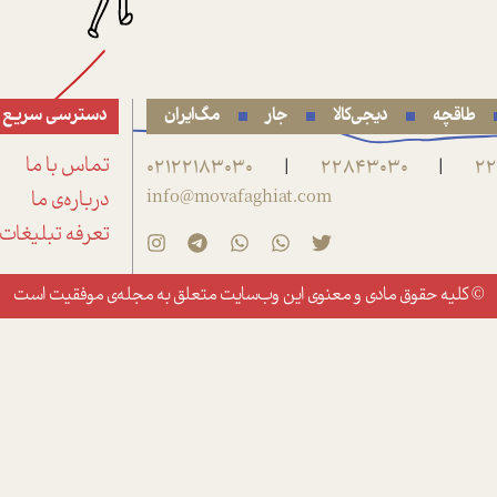
طاقچه
دیجی‌کالا
جار
مگ‌ایران
دسترسی سریع
22
22843030
02122183030
تماس با ما
|
|
info@movafaghiat.com
درباره‌ی ما
تعرفه تبلیغات
© کلیه حقوق مادی و معنوی این وب‌سایت متعلق به
مجله‌ی موفقیت
است