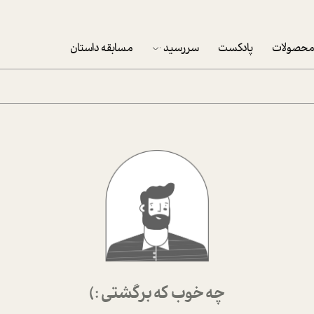
حصولات
پادکست
سررسید
مسابقه داستان
سررسید 1403
سفارش شرکتی سررسید 1403
پکيج نوروزي موفقيت
تقویم رومیزی
تقویم دیواری
چه خوب که برگشتی :)