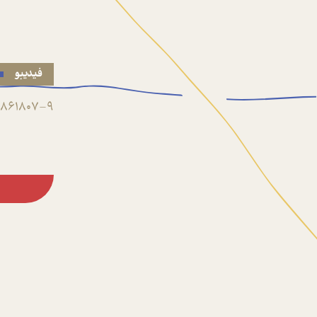
فیدیبو
861807-9