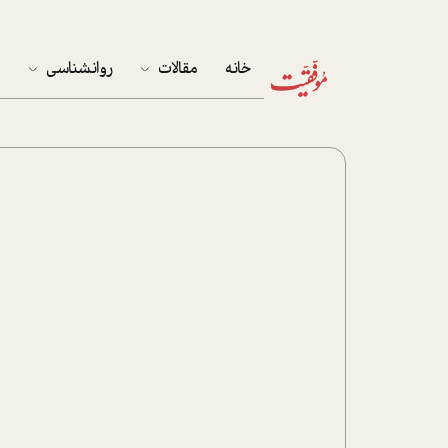
خانه
مقالات
روانشناسی
م
آخرین مقالات
تست روان‌شناسی
مهمان خانه
کوکولوژی
پرونده ویژه
زندگی
نوجوان
کار
پلاس