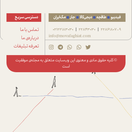
فیدیبو
طاقچه
دیجی‌کالا
جار
مگ‌ایران
دسترسی سریع
22861807-9
22843030
02122183030
تماس با ما
|
|
info@movafaghiat.com
درباره‌ی ما
تعرفه تبلیغات
© کلیه حقوق مادی و معنوی این وب‌سایت متعلق به
مجله‌ی موفقیت
است