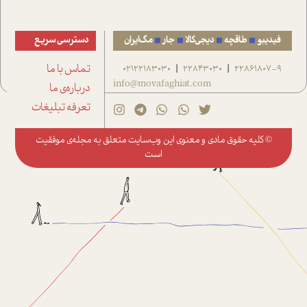
فیدیبو
طاقچه
دیجی‌کالا
جار
مگ‌ایران
دسترسی سریع
22861807-9
22843030
02122183030
تماس با ما
|
|
info@movafaghiat.com
درباره‌ی ما
تعرفه تبلیغات
© کلیه حقوق مادی و معنوی این وب‌سایت متعلق به
مجله‌ی موفقیت
است