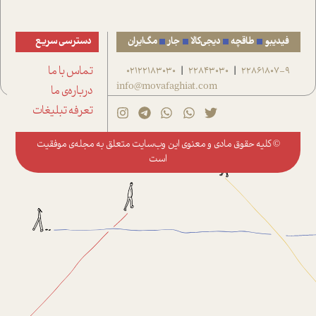
فیدیبو
طاقچه
دیجی‌کالا
جار
مگ‌ایران
دسترسی سریع
22861807-9
22843030
02122183030
تماس با ما
|
|
info@movafaghiat.com
درباره‌ی ما
تعرفه تبلیغات
© کلیه حقوق مادی و معنوی این وب‌سایت متعلق به
مجله‌ی موفقیت
است