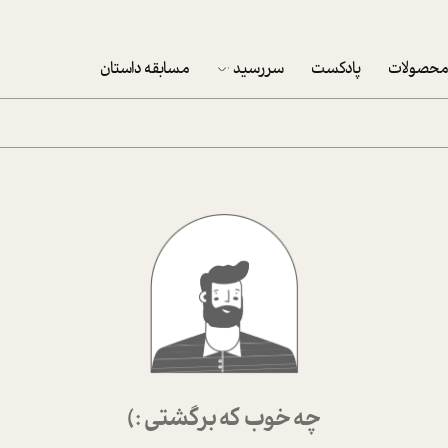
حصولات
پادکست
سررسید
مسابقه داستان
سررسید 1403
سفارش شرکتی سررسید 1403
پکيج نوروزي موفقيت
تقویم رومیزی
تقویم دیواری
چه خوب که برگشتی :)