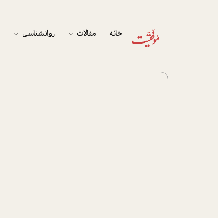
خانه
مقالات
روانشناسی
م
آخرین مقالات
تست روان‌شناسی
مهمان خانه
کوکولوژی
پرونده ویژه
زندگی
نوجوان
کار
پلاس