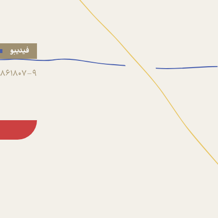
فیدیبو
861807-9