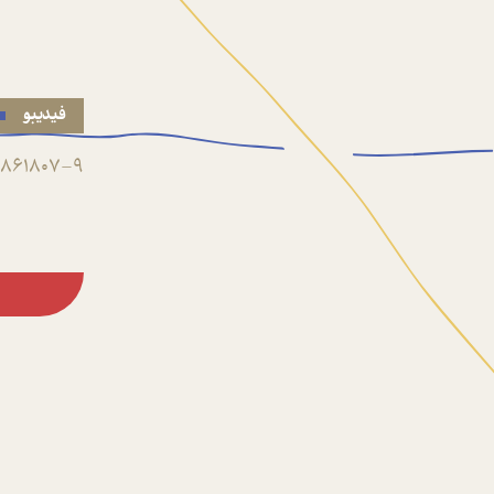
فیدیبو
861807-9