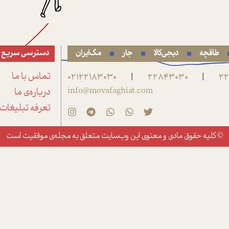
طاقچه
دیجی‌کالا
جار
مگ‌ایران
دسترسی سریع
22
22843030
02122183030
تماس با ما
|
|
info@movafaghiat.com
درباره‌ی ما
تعرفه تبلیغات
© کلیه حقوق مادی و معنوی این وب‌سایت متعلق به
مجله‌ی موفقیت
است