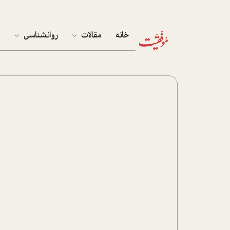
خانه
مقالات
روانشناسی
م
آخرین مقالات
تست روان‌شناسی
مهمان خانه
کوکولوژی
پرونده ویژه
زندگی
نوجوان
کار
پلاس