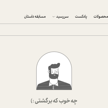
حصولات
پادکست
سررسید
مسابقه داستان
سررسید 1403
سفارش شرکتی سررسید 1403
پکيج نوروزي موفقيت
تقویم رومیزی
تقویم دیواری
چه خوب که برگشتی :)