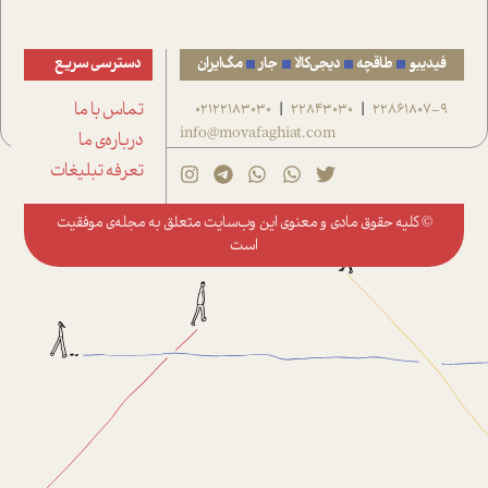
فیدیبو
طاقچه
دیجی‌کالا
جار
مگ‌ایران
دسترسی سریع
22861807-9
22843030
02122183030
تماس با ما
|
|
info@movafaghiat.com
درباره‌ی ما
تعرفه تبلیغات
© کلیه حقوق مادی و معنوی این وب‌سایت متعلق به
مجله‌ی موفقیت
است