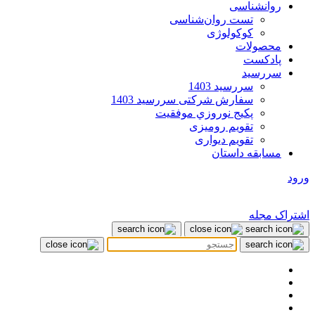
روانشناسی
تست روان‌شناسی
کوکولوژی
محصولات
پادکست
سررسید
سررسید 1403
سفارش شرکتی سررسید 1403
پکيج نوروزي موفقيت
تقویم رومیزی
تقویم دیواری
مسابقه داستان
ورود
اشتراک مجله