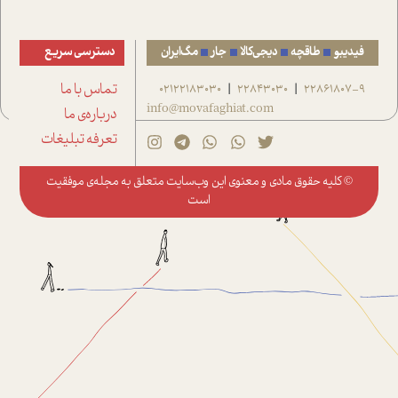
فیدیبو
طاقچه
دیجی‌کالا
جار
مگ‌ایران
دسترسی سریع
22861807-9
22843030
02122183030
تماس با ما
|
|
info@movafaghiat.com
درباره‌ی ما
تعرفه تبلیغات
© کلیه حقوق مادی و معنوی این وب‌سایت متعلق به
مجله‌ی موفقیت
است