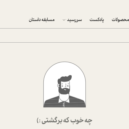
حصولات
پادکست
سررسید
مسابقه داستان
سررسید 1403
سفارش شرکتی سررسید 1403
پکيج نوروزي موفقيت
تقویم رومیزی
تقویم دیواری
چه خوب که برگشتی :)