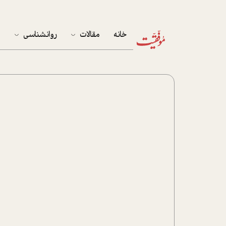
خانه
مقالات
روانشناسی
م
آخرین مقالات
تست روان‌شناسی
مهمان خانه
کوکولوژی
پرونده ویژه
زندگی
نوجوان
کار
پلاس