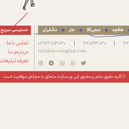
طاقچه
دیجی‌کالا
جار
مگ‌ایران
دسترسی سریع
22
22843030
02122183030
تماس با ما
|
|
info@movafaghiat.com
درباره‌ی ما
تعرفه تبلیغات
© کلیه حقوق مادی و معنوی این وب‌سایت متعلق به
مجله‌ی موفقیت
است