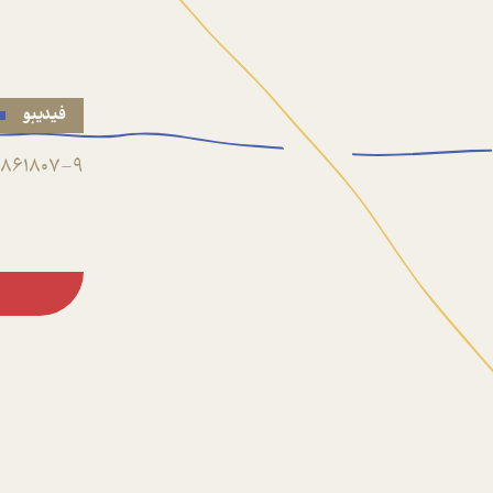
فیدیبو
861807-9