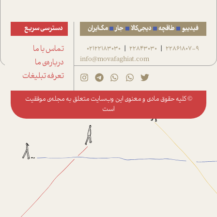
فیدیبو
طاقچه
دیجی‌کالا
جار
مگ‌ایران
دسترسی سریع
22861807-9
22843030
02122183030
تماس با ما
|
|
info@movafaghiat.com
درباره‌ی ما
تعرفه تبلیغات
© کلیه حقوق مادی و معنوی این وب‌سایت متعلق به
مجله‌ی موفقیت
است