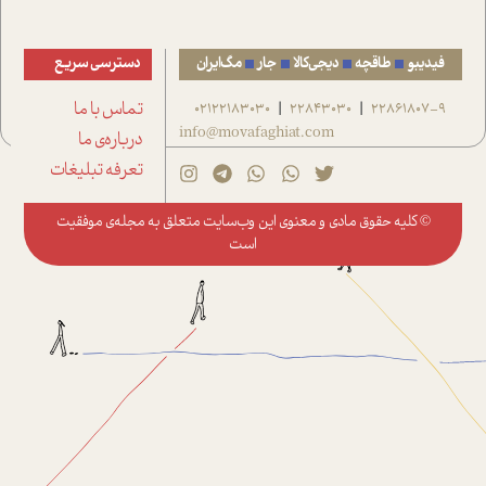
فیدیبو
طاقچه
دیجی‌کالا
جار
مگ‌ایران
دسترسی سریع
22861807-9
22843030
02122183030
تماس با ما
|
|
info@movafaghiat.com
درباره‌ی ما
تعرفه تبلیغات
© کلیه حقوق مادی و معنوی این وب‌سایت متعلق به
مجله‌ی موفقیت
است