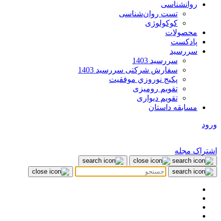
روانشناسی
تست روان‌شناسی
کوکولوژی
محصولات
پادکست
سررسید
سررسید 1403
سفارش شرکتی سررسید 1403
پکيج نوروزي موفقيت
تقویم رومیزی
تقویم دیواری
مسابقه داستان
ورود
اشتراک مجله