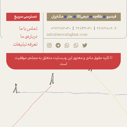
فیدیبو
طاقچه
دیجی‌کالا
جار
مگ‌ایران
دسترسی سریع
22861807-9
22843030
02122183030
تماس با ما
|
|
info@movafaghiat.com
درباره‌ی ما
تعرفه تبلیغات
© کلیه حقوق مادی و معنوی این وب‌سایت متعلق به
مجله‌ی موفقیت
است