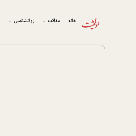
خانه
مقالات
روانشناسی
م
آخرین مقالات
تست روان‌شناسی
مهمان خانه
کوکولوژی
پرونده ویژه
زندگی
نوجوان
کار
پلاس