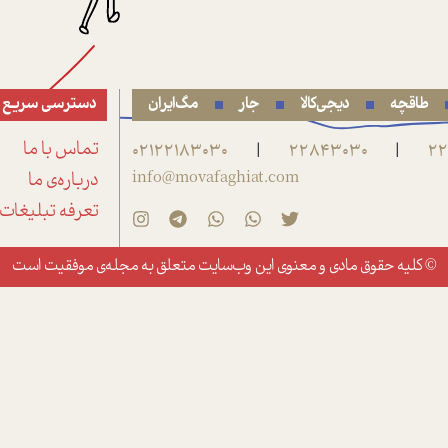
طاقچه
دیجی‌کالا
جار
مگ‌ایران
دسترسی سریع
22
22843030
02122183030
تماس با ما
|
|
info@movafaghiat.com
درباره‌ی ما
تعرفه تبلیغات
© کلیه حقوق مادی و معنوی این وب‌سایت متعلق به
مجله‌ی موفقیت
است