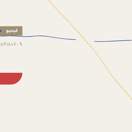
فیدیبو
861807-9