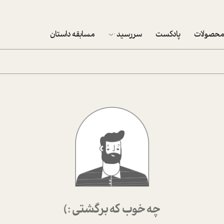
حصولات
پادکست
سررسید
مسابقه داستان
سررسید 1403
سفارش شرکتی سررسید 1403
پکيج نوروزي موفقيت
تقویم رومیزی
تقویم دیواری
چه خوب که برگشتی :)