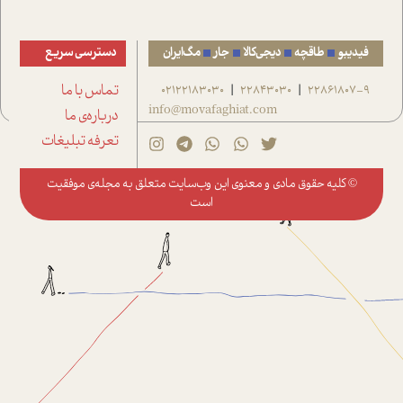
فیدیبو
طاقچه
دیجی‌کالا
جار
مگ‌ایران
دسترسی سریع
22861807-9
22843030
02122183030
تماس با ما
|
|
info@movafaghiat.com
درباره‌ی ما
تعرفه تبلیغات
© کلیه حقوق مادی و معنوی این وب‌سایت متعلق به
مجله‌ی موفقیت
است