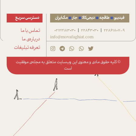
فیدیبو
طاقچه
دیجی‌کالا
جار
مگ‌ایران
دسترسی سریع
22861807-9
22843030
02122183030
تماس با ما
|
|
info@movafaghiat.com
درباره‌ی ما
تعرفه تبلیغات
© کلیه حقوق مادی و معنوی این وب‌سایت متعلق به
مجله‌ی موفقیت
است