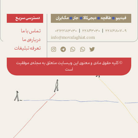
فیدیبو
طاقچه
دیجی‌کالا
جار
مگ‌ایران
دسترسی سریع
22861807-9
22843030
02122183030
تماس با ما
|
|
info@movafaghiat.com
درباره‌ی ما
تعرفه تبلیغات
© کلیه حقوق مادی و معنوی این وب‌سایت متعلق به
مجله‌ی موفقیت
است