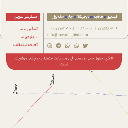
فیدیبو
طاقچه
دیجی‌کالا
جار
مگ‌ایران
دسترسی سریع
22861807-9
22843030
02122183030
تماس با ما
|
|
info@movafaghiat.com
درباره‌ی ما
تعرفه تبلیغات
© کلیه حقوق مادی و معنوی این وب‌سایت متعلق به
مجله‌ی موفقیت
است