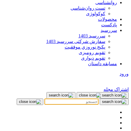
روانشناسی
تست روان‌شناسی
کوکولوژی
محصولات
پادکست
سررسید
سررسید 1403
سفارش شرکتی سررسید 1403
پکيج نوروزي موفقيت
تقویم رومیزی
تقویم دیواری
مسابقه داستان
ورود
اشتراک مجله