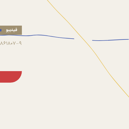
فیدیبو
861807-9