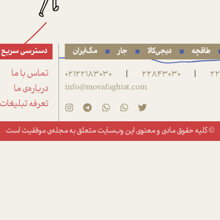
طاقچه
دیجی‌کالا
جار
مگ‌ایران
دسترسی سریع
22
22843030
02122183030
تماس با ما
|
|
info@movafaghiat.com
درباره‌ی ما
تعرفه تبلیغات
© کلیه حقوق مادی و معنوی این وب‌سایت متعلق به
مجله‌ی موفقیت
است