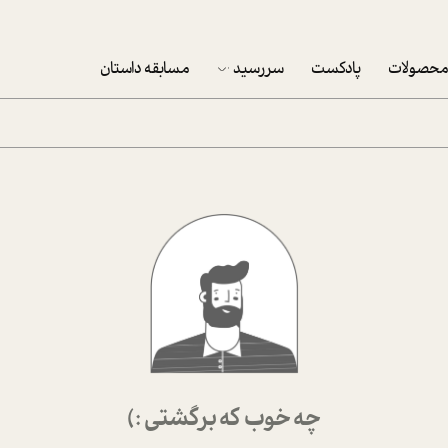
حصولات
پادکست
سررسید
مسابقه داستان
سررسید 1403
سفارش شرکتی سررسید 1403
پکيج نوروزي موفقيت
تقویم رومیزی
تقویم دیواری
چه خوب که برگشتی :)