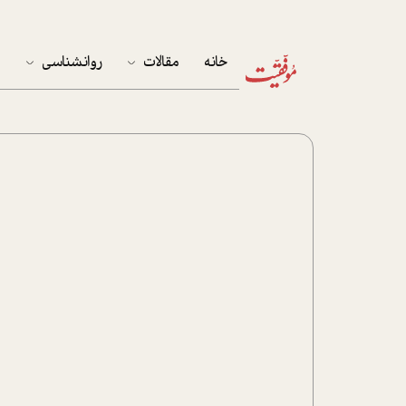
خانه
مقالات
روانشناسی
م
آخرین مقالات
تست روان‌شناسی
مهمان خانه
کوکولوژی
پرونده ویژه
زندگی
نوجوان
کار
پلاس