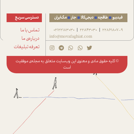
فیدیبو
طاقچه
دیجی‌کالا
جار
مگ‌ایران
دسترسی سریع
22861807-9
22843030
02122183030
تماس با ما
|
|
info@movafaghiat.com
درباره‌ی ما
تعرفه تبلیغات
© کلیه حقوق مادی و معنوی این وب‌سایت متعلق به
مجله‌ی موفقیت
است