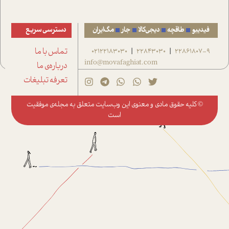
فیدیبو
طاقچه
دیجی‌کالا
جار
مگ‌ایران
دسترسی سریع
22861807-9
22843030
02122183030
تماس با ما
|
|
info@movafaghiat.com
درباره‌ی ما
تعرفه تبلیغات
© کلیه حقوق مادی و معنوی این وب‌سایت متعلق به
مجله‌ی موفقیت
است